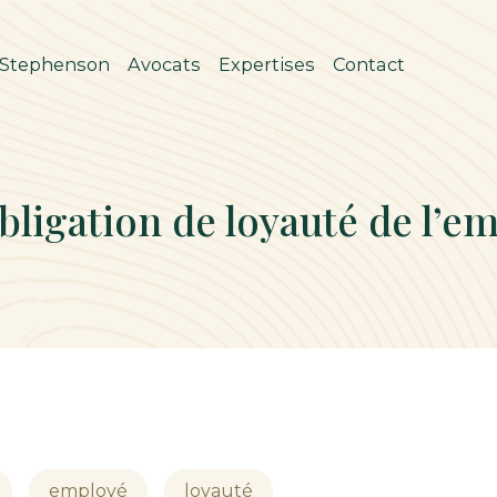
 Stephenson
Avocats
Expertises
Contact
obligation de loyauté de l’e
employé
loyauté