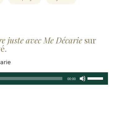
re juste avec Me Décarie
sur
é.
arie
Utilisez
00:00
les
flèches
haut/bas
pour
augmenter
ou
diminuer