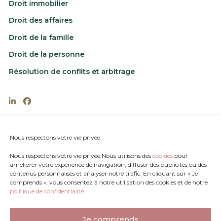
Droit immobilier
Droit des affaires
Droit de la famille
Droit de la personne
Résolution de conflits et arbitrage
202-1885 rue St-Louis, Gatineau, Québec J8T
6G4
Nous respectons votre vie privée.
819.770.6666
Nous respectons votre vie privée.Nous utilisons des
cookies
pour
Fax : 819.770.6667
améliorer votre expérience de navigation, diffuser des publicités ou des
contenus personnalisés et analyser notre trafic. En cliquant sur « Je
medecarie@avocatsgatineau.ca
comprends », vous consentez à notre utilisation des cookies et de notre
mestephenson@avocatsgatineau.ca
politique de confidentialité
.
© 2025-2026 Décarie Stephenson Avocats / Avocats Gatineau
Web marketing | SEO référencement par
Agence Pop inc
Je comprends