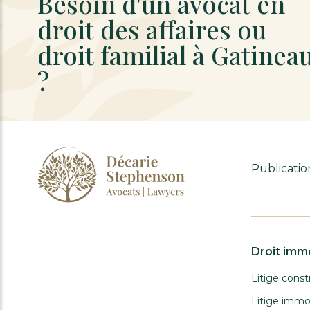
Besoin d'un avocat en
droit des affaires ou
droit familial à Gatinea
?
Publicatio
Droit immo
Litige const
Litige immob