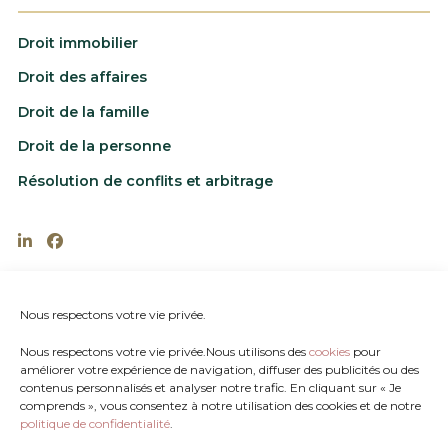
Droit immobilier
Droit des affaires
Droit de la famille
Droit de la personne
Résolution de conflits et arbitrage
202-1885 rue St-Louis, Gatineau, Québec J8T
6G4
Nous respectons votre vie privée.
819.770.6666
Nous respectons votre vie privée.Nous utilisons des
cookies
pour
Fax : 819.770.6667
améliorer votre expérience de navigation, diffuser des publicités ou des
contenus personnalisés et analyser notre trafic. En cliquant sur « Je
medecarie@avocatsgatineau.ca
comprends », vous consentez à notre utilisation des cookies et de notre
mestephenson@avocatsgatineau.ca
politique de confidentialité
.